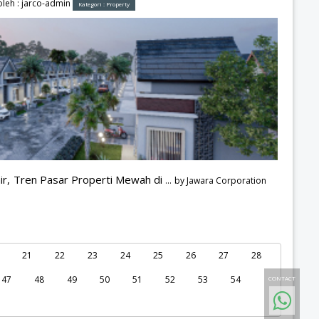
leh :
jarco-admin
Kategori :
Property
ir, Tren Pasar Properti Mewah di
... by
Jawara Corporation
21
22
23
24
25
26
27
28
47
48
49
50
51
52
53
54
CONTACT