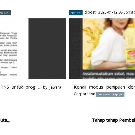
dipost :
2025-01-12 08:36:18
o
rmation
: -1 X
 CPNS untuk prog
Kenali modus penipuan de
... by
Jawara
Corporation
Baca selengkapnya
ta...
Tahap tahap Pembeli