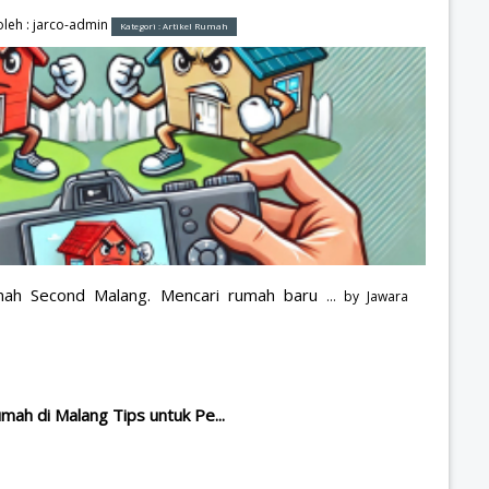
leh :
jarco-admin
Kategori :
Artikel Rumah
ah Second Malang. Mencari rumah baru
... by
Jawara
ah di Malang Tips untuk Pe...