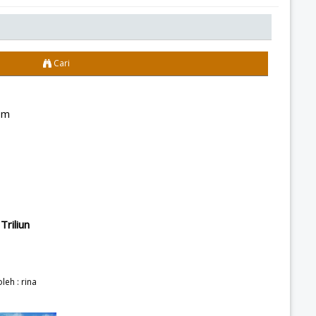
Cari
om
Triliun
leh :
rina