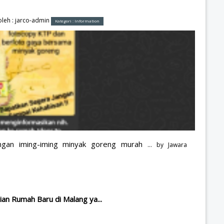
leh :
jarco-admin
Kategori :
Information
ngan iming-iming minyak goreng murah
... by
Jawara
an Rumah Baru di Malang ya...