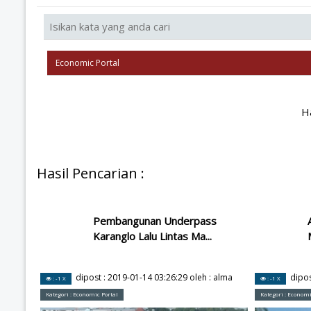
H
Hasil Pencarian :
Pembangunan Underpass
Karanglo Lalu Lintas Ma...
dipost :
2019-01-14 03:26:29
oleh :
alma
dipos
: -1 X
: -1 X
Kategori :
Economic Portal
Kategori :
Economi