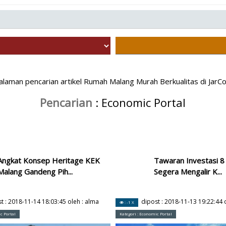
alaman pencarian artikel Rumah Malang Murah Berkualitas di JarC
Pencarian
: Economic Portal
Angkat Konsep Heritage KEK
Tawaran Investasi 8 
Malang Gandeng Pih...
Segera Mengalir K...
t :
2018-11-14 18:03:45
oleh :
alma
dipost :
2018-11-13 19:22:44
o
: -1 X
c Portal
Kategori :
Economic Portal