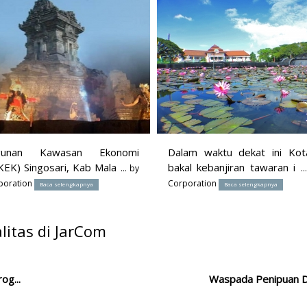
gunan Kawasan Ekonomi
Dalam waktu dekat ini Kot
KEK) Singosari, Kab Mala
bakal kebanjiran tawaran i
... by
.
poration
Corporation
Baca selengkapnya
Baca selengkapnya
itas di JarCom
og...
Waspada Penipuan Da