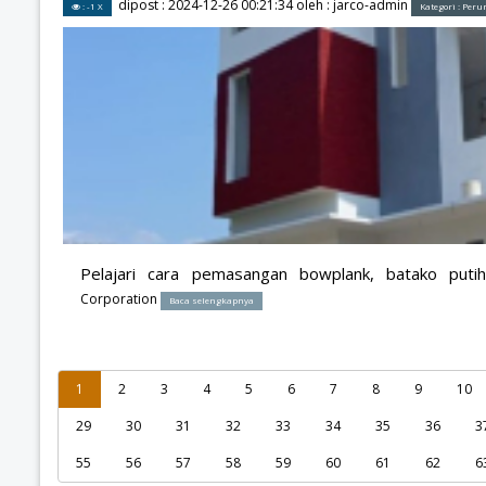
dipost :
2024-12-26 00:21:34
oleh :
jarco-admin
: -1 X
Kategori :
Per
Pelajari cara pemasangan bowplank, batako put
Corporation
Baca selengkapnya
1
2
3
4
5
6
7
8
9
10
29
30
31
32
33
34
35
36
3
55
56
57
58
59
60
61
62
6