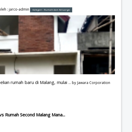
leh :
jarco-admin
Kategori :
Rumah dan Keluarga
lian rumah baru di Malang, mulai
... by
Jawara Corporation
vs Rumah Second Malang Mana...