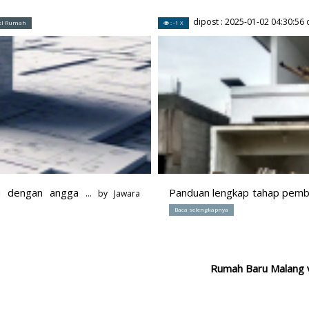
dipost :
2025-01-02 04:30:56
o
kel Rumah
: -1 X
au dengan angga
Panduan lengkap tahap pembe
... by
Jawara
Baca selengkapnya
Rumah Baru Malang 