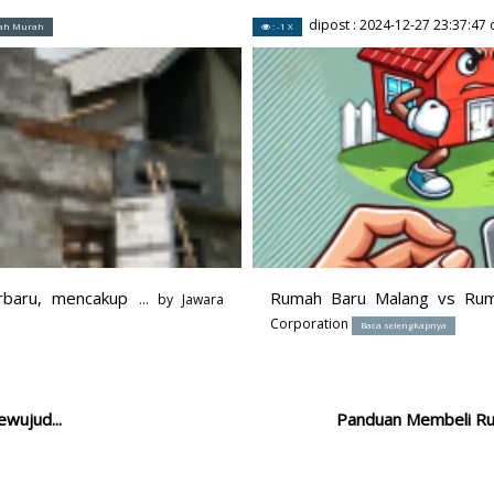
dipost :
2024-12-27 23:37:47
o
ah Murah
: -1 X
rbaru, mencakup
Rumah Baru Malang vs Rum
... by
Jawara
Corporation
Baca selengkapnya
wujud...
Panduan Membeli Rum