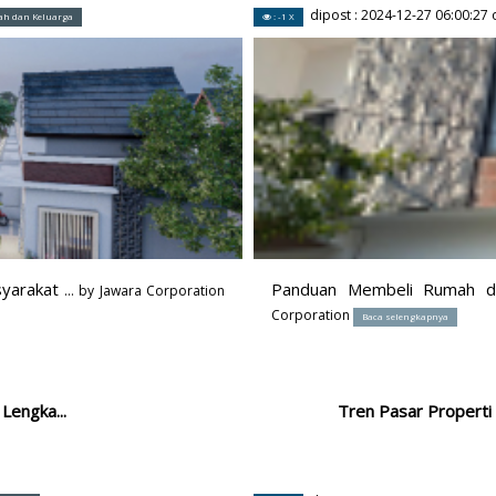
dipost :
2024-12-27 06:00:27
o
h dan Keluarga
: -1 X
syarakat
Panduan Membeli Rumah di
... by
Jawara Corporation
Corporation
Baca selengkapnya
engka...
Tren Pasar Properti