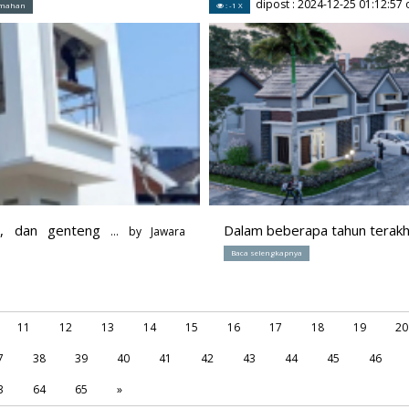
dipost :
2024-12-25 01:12:57
o
umahan
: -1 X
ih, dan genteng
Dalam beberapa tahun terakh
... by
Jawara
Baca selengkapnya
11
12
13
14
15
16
17
18
19
20
7
38
39
40
41
42
43
44
45
46
3
64
65
»