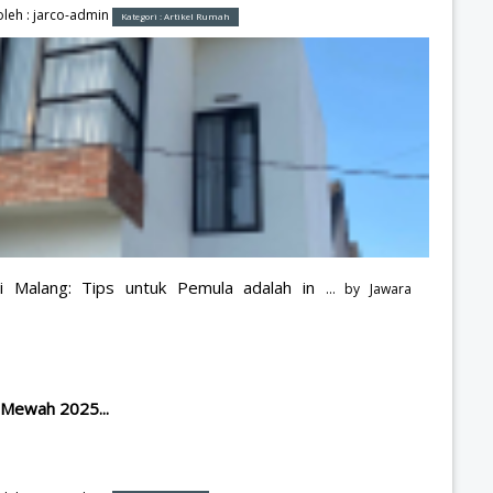
leh :
jarco-admin
Kategori :
Artikel Rumah
 Malang: Tips untuk Pemula adalah in
... by
Jawara
 Mewah 2025...