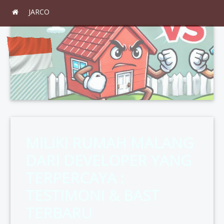
JARCO
MILIKI RUMAH MALANG
DARI DEVELOPER YANG
TERPERCAYA :
TESTIMONI & BAST
TERBARU