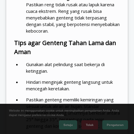
Pastikan reng tidak rusak atau lapuk karena
cuaca ekstrem. Reng yang rusak bisa
menyebabkan genteng tidak terpasang
dengan stabil, yang berpotensi menyebabkan
kebocoran.
Tips agar Genteng Tahan Lama dan
Aman
Gunakan alat pelindung saat bekerja di
ketinggian.
Hindari menginjak genteng langsung untuk
mencegah keretakan.
Pastikan genteng memiliki kemiringan yang
sesuai untuk aliran air hujan. Standar
Website ini menggunakan cookie untuk meningkatkan pengalaman Anda. Anda
kemiringan genteng umumnya berkisar antara
dapat mengatur preferensi cookie Anda.
25° hingga 35°, tergantung pada jenis
genteng dan kondisi iklim setempat.
Setuju
Tolak
Pengaturan