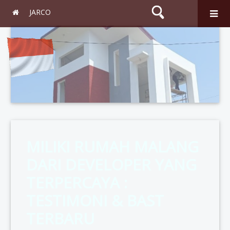
JARCO
Search
MILIKI RUMAH MALANG
DARI DEVELOPER YANG
TERPERCAYA :
TESTIMONI & BAST
TERBARU