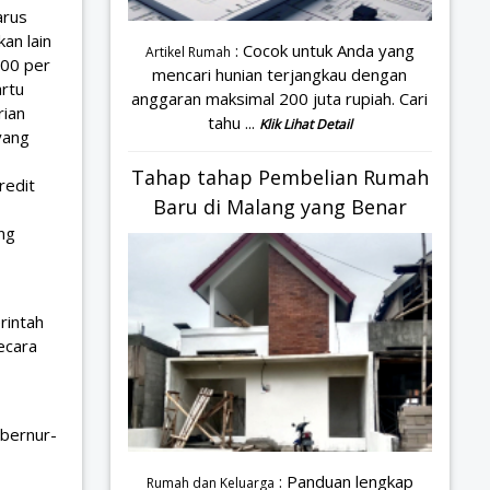
arus
an lain
: Cocok untuk Anda yang
Artikel Rumah
000 per
mencari hunian terjangkau dengan
artu
anggaran maksimal 200 juta rupiah. Cari
rian
tahu ...
Klik Lihat Detail
yang
Tahap tahap Pembelian Rumah
redit
Baru di Malang yang Benar
ng
rintah
ecara
ubernur-
: Panduan lengkap
Rumah dan Keluarga