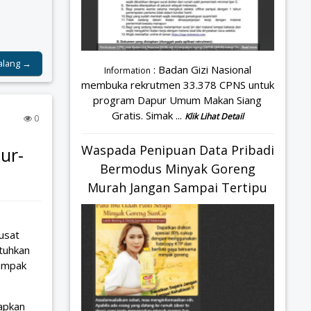
alang →
: Badan Gizi Nasional
Information
membuka rekrutmen 33.378 CPNS untuk
program Dapur Umum Makan Siang
Gratis. Simak ...
Klik Lihat Detail
0
Waspada Penipuan Data Pribadi
ur-
Bermodus Minyak Goreng
Murah Jangan Sampai Tertipu
usat
tuhkan
dampak
apkan