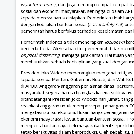
work form home
, dan juga menutup tempat-tempat tra
sosial dan ekonomi masyarakat, sehingga di dalam APB
kepada mereka harus disiapkan. Pemerintah tidak hany
dengan kebijakan bantuan sosial (
social safety net
) unt
pemerintah harus berfokus terhadap keselamatan dan
Pemerintah Indonesia tidak menerapkan
lockdown
kare
berbeda-beda. Oleh sebab itu, pemerintah tidak memilih 
physical distancing
, menjaga jarak aman. Hal itulah ya
membutuhkan sebuah kedisiplinan yang kuat dengan me
Presiden Joko Widodo menerangkan mengenai mitigasi
kepada semua Menteri, Gubernur, Bupati, dan Wali Kot
di APBD. Anggaran-anggaran perjalanan dinas, pertemua
masyarakat segera harus dipangkas karena sulitnyanya
ditandatangani Presiden Joko Widodo hari Jumat, tangg
realokasi anggaran untuk mempercepat penanganan COVI
mengatasi isu-isu ekonomi. Bukan hanya penanganan k
ekonomi masyarakat lewat bantuan-bantuan sosial. Pr
mempertahankan daya beli masyarakat kecil seperti buru
tetap beraktivitas dalam berproduksi. Oleh sebab itu, 