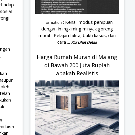
erhadap
sosial
rengi
: Kenali modus penipuan
Information
dengan iming-iming minyak goreng
murah. Pelajari fakta, bukti kasus, dan
cara ...
Klik Lihat Detail
engan
,
Harga Rumah Murah di Malang
di Bawah 200 Juta Rupiah
apakah Realistis
hkan
 maupun
 oleh
telah
akukan
uk
an
an bisa
ankan