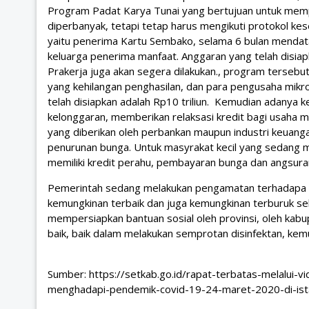
Program Padat Karya Tunai yang bertujuan untuk memp
diperbanyak, tetapi tetap harus mengikuti protokol ke
yaitu penerima Kartu Sembako, selama 6 bulan menda
keluarga penerima manfaat. Anggaran yang telah disiapk
Prakerja juga akan segera dilakukan., program tersebut
yang kehilangan penghasilan, dan para pengusaha mikro
telah disiapkan adalah Rp10 triliun. Kemudian adanya k
kelonggaran, memberikan relaksasi kredit bagi usaha mikr
yang diberikan oleh perbankan maupun industri keuanga
penurunan bunga. Untuk masyrakat kecil yang sedang me
memiliki kredit perahu, pembayaran bunga dan angsuran
Pemerintah sedang melakukan pengamatan terhadapa C
kemungkinan terbaik dan juga kemungkinan terburuk se
mempersiapkan bantuan sosial oleh provinsi, oleh kabu
baik, baik dalam melakukan semprotan disinfektan, kem
Sumber:
https://setkab.go.id/rapat-terbatas-melalui
menghadapi-pendemik-covid-19-24-maret-2020-di-ista