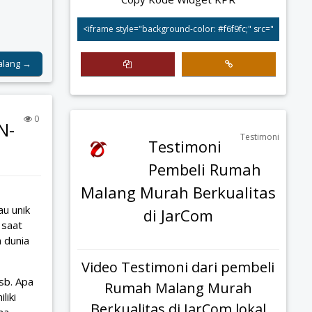
alang →
0
N-
Testimoni
Testimoni
Pembeli Rumah
Malang Murah Berkualitas
au unik
di JarCom
 saat
 dunia
Video Testimoni dari pembeli
sb. Apa
Rumah Malang Murah
liki
Berkualitas di JarCom lokal