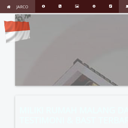
JARCO
MILIKI RUMAH MALANG DA
TESTIMONI & BAST TERBA