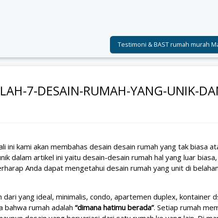
Testimoni & BAST rumah murah M
NILAH-7-DESAIN-RUMAH-YANG-UNIK-DA
n
li ini kami akan membahas desain desain rumah yang tak biasa at
ik dalam artikel ini yaitu desain-desain rumah hal yang luar biasa,
erharap Anda dapat mengetahui desain rumah yang unit di belahan
h dari yang
ideal,
minimalis,
condo, apartemen duplex, kontainer d
upa bahwa rumah adalah
“dimana hatimu berada”
. Setiap rumah memi