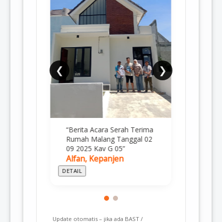
❮
❯
 Terima
“BAST Rumah Malang
gal 02
tanggal 26 08 2025 Unit F-
23”
Wahyu, Malang
DETAIL
Update otomatis – jika ada BAST /