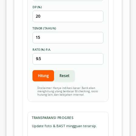
DP (%)
TENOR (TAHUN)
RATE (%) P.A.
Hitung
Reset
Disclaimer: Hanya indikasi kasar. Bank akan
menghitung ulang berdasar BI checking, rasio
hutang lain, dan kebijakan internal.
TRANSPARANSI PROGRES
Update foto & BAST mingguan terarsip.