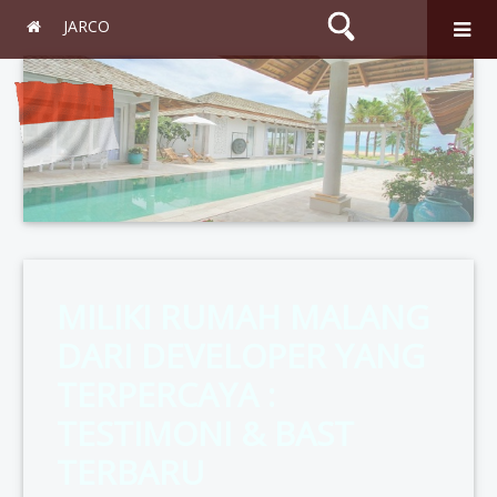
JARCO
Search
MILIKI RUMAH MALANG
DARI DEVELOPER YANG
TERPERCAYA :
TESTIMONI & BAST
TERBARU