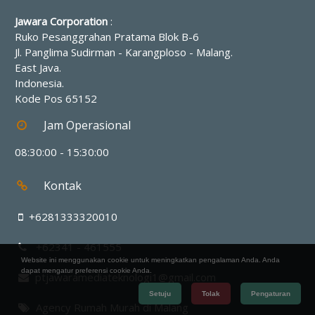
Jawara Corporation
:
Ruko Pesanggrahan Pratama Blok B-6
Jl. Panglima Sudirman - Karangploso
-
Malang
.
East Java
.
Indonesia
.
Kode Pos
65152
Jam Operasional
08:30:00 - 15:30:00
Kontak
+6281333320010
+62341 - 461555
Website ini menggunakan cookie untuk meningkatkan pengalaman Anda. Anda
dapat mengatur preferensi cookie Anda.
ptjawaramediateknologi1@gmail.com
Setuju
Tolak
Pengaturan
Agency Rumah Murah di Malang