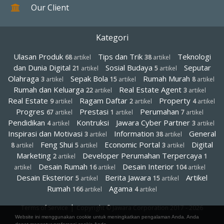
Our Client
Kategori
Ulasan Produk
Tips dan Trik
Teknologi
68
artikel
38
artikel
dan Dunia Digital
Sosial Budaya
Seputar
21
artikel
5
artikel
Olahraga
Sepak Bola
Rumah Murah
3
artikel
15
artikel
8
artikel
Rumah dan Keluarga
Real Estate Agent
22
artikel
3
artikel
Real Estate
Ragam Daftar
Property
9
artikel
2
artikel
4
artikel
Progres
Prestasi
Perumahan
67
artikel
1
artikel
7
artikel
Pendidikan
Kontruksi
Jawara Cyber Partner
4
artikel
3
artikel
Inspirasi dan Motivasi
Information
General
3
artikel
38
artikel
Feng Shui
Economic Portal
Digital
8
artikel
5
artikel
3
artikel
Marketing
Developer Perumahan Terpercaya
2
artikel
1
Desain Rumah
Desain Interior
artikel
16
artikel
104
artikel
Desain Eksterior
Berita Jawara
Artikel
5
artikel
15
artikel
Rumah
Agama
166
artikel
4
artikel
|
Terms of Service
Copyright © Jawara Corporation 2017 - 2026
Website ini menggunakan cookie untuk meningkatkan pengalaman Anda. Anda