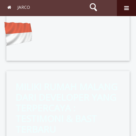
JARCO
Search
MILIKI RUMAH MALANG
DARI DEVELOPER YANG
TERPERCAYA :
TESTIMONI & BAST
TERBARU