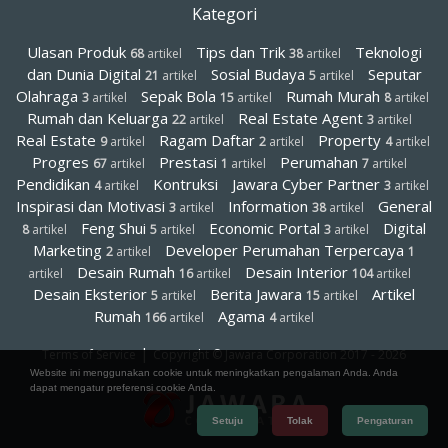
Kategori
Ulasan Produk
Tips dan Trik
Teknologi
68
artikel
38
artikel
dan Dunia Digital
Sosial Budaya
Seputar
21
artikel
5
artikel
Olahraga
Sepak Bola
Rumah Murah
3
artikel
15
artikel
8
artikel
Rumah dan Keluarga
Real Estate Agent
22
artikel
3
artikel
Real Estate
Ragam Daftar
Property
9
artikel
2
artikel
4
artikel
Progres
Prestasi
Perumahan
67
artikel
1
artikel
7
artikel
Pendidikan
Kontruksi
Jawara Cyber Partner
4
artikel
3
artikel
Inspirasi dan Motivasi
Information
General
3
artikel
38
artikel
Feng Shui
Economic Portal
Digital
8
artikel
5
artikel
3
artikel
Marketing
Developer Perumahan Terpercaya
2
artikel
1
Desain Rumah
Desain Interior
artikel
16
artikel
104
artikel
Desain Eksterior
Berita Jawara
Artikel
5
artikel
15
artikel
Rumah
Agama
166
artikel
4
artikel
|
Terms of Service
Copyright © Jawara Corporation 2017 - 2026
Website ini menggunakan cookie untuk meningkatkan pengalaman Anda. Anda
dapat mengatur preferensi cookie Anda.
Setuju
Tolak
Pengaturan