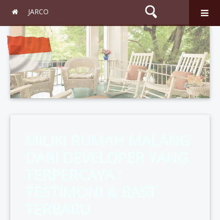
JARCO
Search
MILIKI RUMAH MALANG
DARI DEVELOPER YANG
TERPERCAYA :
TESTIMONI & BAST
TERBARU