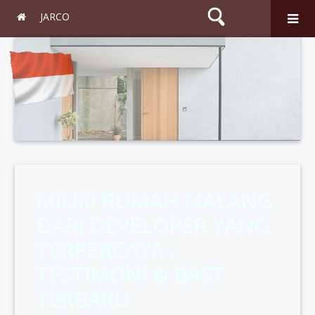
JARCO
Search
MILIKI RUMAH MALANG
DARI DEVELOPER YANG
TERPERCAYA :
TESTIMONI & BAST
TERBARU