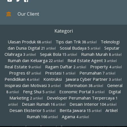
Our Client
Kategori
Ulasan Produk
Tips dan Trik
Teknologi
68
artikel
38
artikel
dan Dunia Digital
Sosial Budaya
Seputar
21
artikel
5
artikel
Olahraga
Sepak Bola
Rumah Murah
3
artikel
15
artikel
8
artikel
Rumah dan Keluarga
Real Estate Agent
22
artikel
3
artikel
Real Estate
Ragam Daftar
Property
9
artikel
2
artikel
4
artikel
Progres
Prestasi
Perumahan
67
artikel
1
artikel
7
artikel
Pendidikan
Kontruksi
Jawara Cyber Partner
4
artikel
3
artikel
Inspirasi dan Motivasi
Information
General
3
artikel
38
artikel
Feng Shui
Economic Portal
Digital
8
artikel
5
artikel
3
artikel
Marketing
Developer Perumahan Terpercaya
2
artikel
1
Desain Rumah
Desain Interior
artikel
16
artikel
104
artikel
Desain Eksterior
Berita Jawara
Artikel
5
artikel
15
artikel
Rumah
Agama
166
artikel
4
artikel