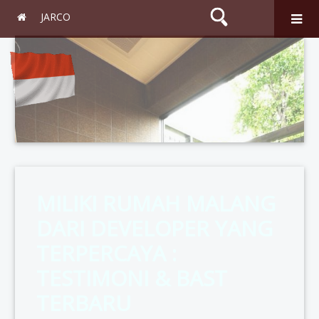
JARCO
Search
MILIKI RUMAH MALANG
DARI DEVELOPER YANG
TERPERCAYA :
TESTIMONI & BAST
TERBARU