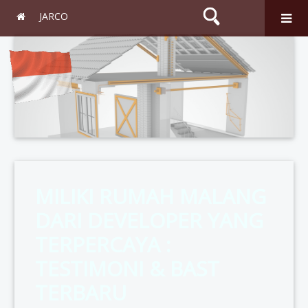
JARCO
Search
MILIKI RUMAH MALANG
DARI DEVELOPER YANG
TERPERCAYA :
TESTIMONI & BAST
TERBARU