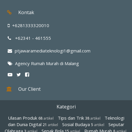
Kontak
+6281333320010
+62341 - 461555
ptjawaramediateknologi1@gmail.com
Agency Rumah Murah di Malang
Our Client
Kategori
Ulasan Produk
Tips dan Trik
Teknologi
68
artikel
38
artikel
dan Dunia Digital
Sosial Budaya
Seputar
21
artikel
5
artikel
Olahraga
Sepak Bola
Rumah Murah
3
artikel
15
artikel
8
artikel