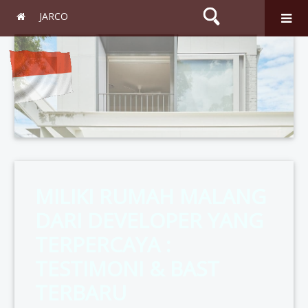
JARCO
Search
MILIKI RUMAH MALANG
DARI DEVELOPER YANG
TERPERCAYA :
TESTIMONI & BAST
TERBARU