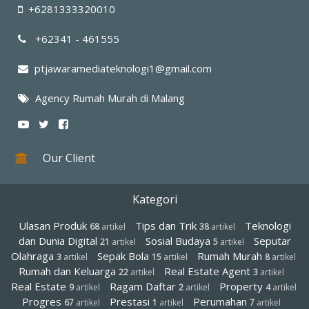
+6281333320010
+62341 - 461555
ptjawaramediateknologi1@gmail.com
Agency Rumah Murah di Malang
Our Client
Kategori
Ulasan Produk
Tips dan Trik
Teknologi
68
artikel
38
artikel
dan Dunia Digital
Sosial Budaya
Seputar
21
artikel
5
artikel
Olahraga
Sepak Bola
Rumah Murah
3
artikel
15
artikel
8
artikel
Rumah dan Keluarga
Real Estate Agent
22
artikel
3
artikel
Real Estate
Ragam Daftar
Property
9
artikel
2
artikel
4
artikel
Progres
Prestasi
Perumahan
67
artikel
1
artikel
7
artikel